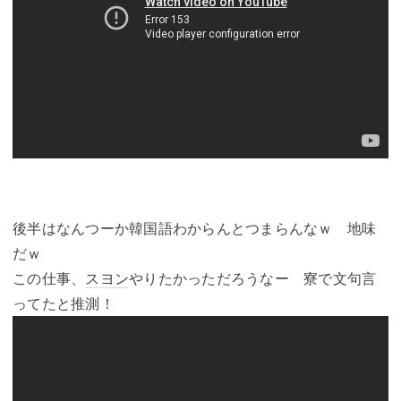
後半はなんつーか韓国語わからんとつまらんなｗ 地味
だｗ
この仕事、
スヨン
やりたかっただろうなー 寮で文句言
ってたと推測！