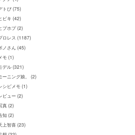
デトぴ (75)
ヒビキ (42)
ヒプホプ (2)
プロレス (1187)
ボノさん (45)
メモ (1)
モデル (321)
モーニング娘。 (2)
レシピメモ (1)
レビュー (2)
写真 (2)
告知 (2)
天上智喜 (23)
妄想 (22)