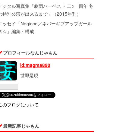
デジタル写真集「劇団ハーベスト 二○一四年 冬
の特別公演が出来るまで」（2015年刊）
エッセイ「Negicco／ネバーギブアップガール
ズ☆」編集・構成
プロフィールなんじゃもん
id:magma890
世即是現
@suzukimousouをフォロー
このブログについて
最新記事じゃもん