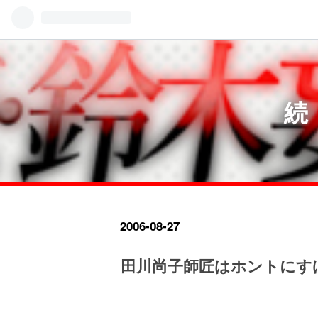
続
2006
-
08
-
27
田川尚子師匠はホントにす