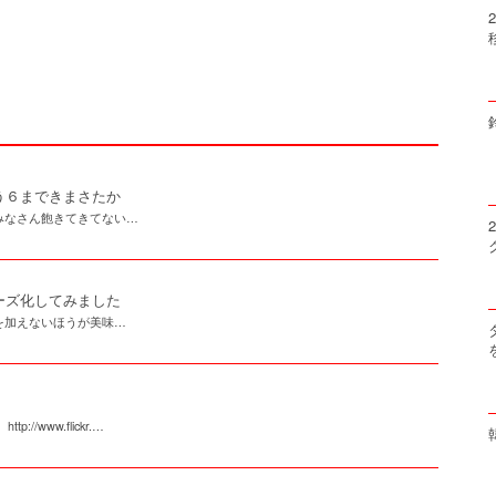
う６まできまさたか
みなさん飽きてきてない…
ーズ化してみました
を加えないほうが美味…
/www.flickr.…