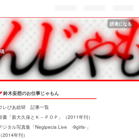
読者になる
現
鈴木妄想のお仕事じゃもん
ウレぴあ総研 記事一覧
新書「新大久保とＫ－ＰＯＰ」（2011年刊）
デジタル写真集「Negipecia Live -9girls-」
（2014年刊）