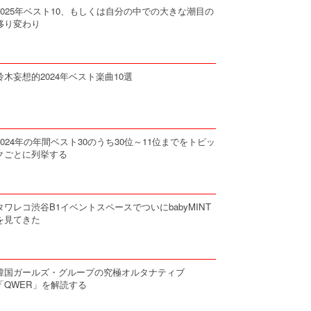
2025年ベスト10、もしくは自分の中での大きな潮目の
移り変わり
鈴木妄想的2024年ベスト楽曲10選
2024年の年間ベスト30のうち30位～11位までをトピッ
クごとに列挙する
タワレコ渋谷B1イベントスペースでついにbabyMINT
を見てきた
韓国ガールズ・グループの究極オルタナティブ
「QWER」を解読する