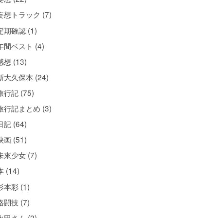
妄想トラック (7)
定期確認 (1)
年間ベスト (4)
感想 (13)
新大久保本 (24)
旅行記 (75)
旅行記まとめ (3)
日記 (64)
映画 (51)
未來少女 (7)
本 (14)
杉本彩 (1)
格闘技 (7)
永田さん (2)