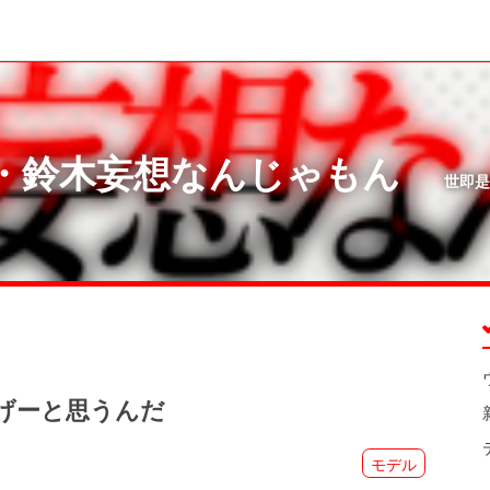
・鈴木妄想なんじゃもん
世即是
げーと思うんだ
モデル