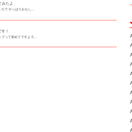
てみたよ
ろで やっぱりおもし…
です！
ップって初めてですよ 0…