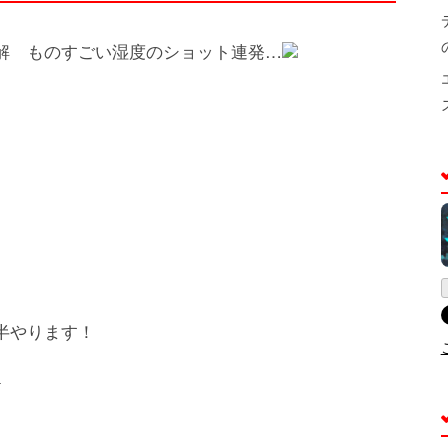
解 ものすごい湿度のショット連発…
半やります！
る