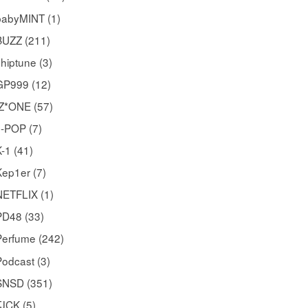
babyMINT (1)
BUZZ (211)
hiptune (3)
GP999 (12)
IZ*ONE (57)
J-POP (7)
-1 (41)
Kep1er (7)
NETFLIX (1)
PD48 (33)
Perfume (242)
odcast (3)
SNSD (351)
TJCK (5)