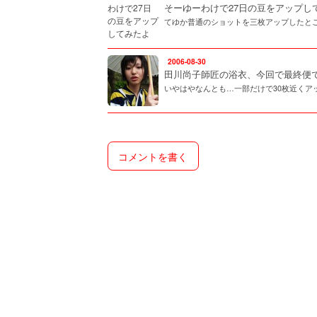
そーゆーわけで27日の豆をアップし
てゆか普通のショットを三枚アップしたとこ
2006-08-30
田川尚子師匠の浴衣、今回で最終便
いやはやなんとも…一部だけで30枚近くア
コメントを書く